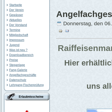
Startseite
Der Verein
Angelfachges
Gewässer
Aktuelles
Donnerstag, den 06.
Der Vorstand
Termine
Mitgliedschaft
Impressum
Jugend
Raiffeisenma
Was ist neu ?
Downloadbereich
Preise
Hier erhältl
Steganlage
Fang-Galerie
Angelfachgeschäfte
Datenschutz
uns al
Lehrgang Fischerprüfung
Erlaubnisscheine