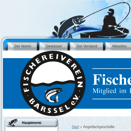
Der Verein
Gewässer
Der Vorstand
Aktuelles
Hauptmenü
Start
Angelfachgeschäfte